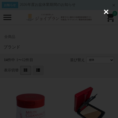
2026年度お盆休業期間のお知らせ
お知らせ
0
C
l
o
s
e
全商品
ブランド
14
件中 1〜12件目
並び替え
表示切替