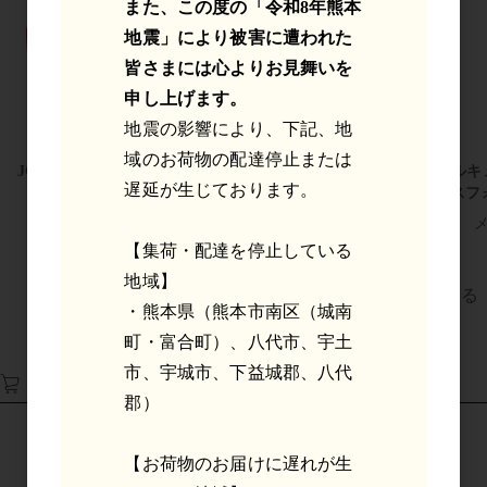
また、この度の「令和8年熊本
地震」により被害に遭われた
皆さまには心よりお見舞いを
申し上げます。
地震の影響により、下記、地
域のお荷物の配達停止または
JCE-Pro
ﾎﾞﾙｷｭｱ ﾅﾁｭﾗﾙｼｬﾝﾌﾟｰ
ボルキ
遅延が生じております。
イスフ
希望小売価格 / 1点あたり税
込
4,620円
【集荷・配達を停止している
地域】
すべてのおすすめ商品を見る
・熊本県（熊本市南区（城南
町・富合町）、八代市、宇土
市、宇城市、下益城郡、八代
カート
郡）
カートは空です
【お荷物のお届けに遅れが生