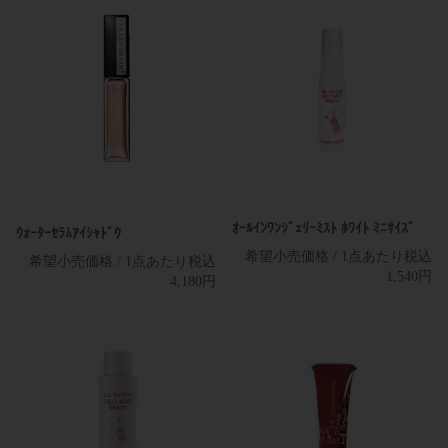
店販用
店販用/業務用
ｵｰﾙｲﾝﾜﾝｼﾞｪﾘｰﾐｽﾄ ﾎﾜｲﾄ ﾐﾆｻｲｽﾞ
ｳｫｰﾀｰｾﾗﾑｱｲｼｬﾄﾞｳ
希望小売価格 / 1点あたり税込
希望小売価格 / 1点あたり税込
1,540円
4,180円