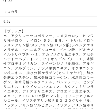
OT35
マスカラ
8.5g
【ブラック】
水、アクリレーツコポリマー、コメヌカロウ、ヒマワ
リ種子ロウ、ナイロン-６６、ＢＧ、ヘキサ(ヒドロキ
システアリン酸/ステアリン酸/ロジン酸)ジペンタエリ
スリチル、ベヘニルアルコール、ベヘン酸、ビオチノ
イルトリペプチド-１、アカツメクサ花エキス、アセチ
ルテトラペプチド-３、ヒトオリゴペプチド-１、水溶
性プロテオグリカン、スイゼンジノリ多糖体、アルギ
ニン、アルブミン、ナツメ果実エキス、オタネニンジ
ン根エキス、加水分解ケラチン(カシミヤヤギ)、加水
分解エラスチン、加水分解コラーゲン、水溶性コラー
ゲン、加水分解シルクエチル、パンテノール、センブ
リエキス、ミツイシコンブエキス、カタメンキリンサ
イエキス、アナアオサエキス、アロエベラ葉エキス、
ＡＭＰ、ＰＥＧ-４０水添ヒマシ油、イソステアリルア
ルコール、イソステアリン酸ＰＥＧ-２０グリセリル、
イソステアリン酸ソルビタン、イソステアリン酸ポリ