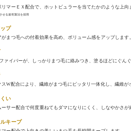
ポリマーＥＸ配合で、ホットビュラーを当てたかのような上向
させる速乾製法を採用
アップ
アがまつ毛への付着効果を高め、ボリューム感をアップします
げ
ーファイバーが、しっかりまつ毛に絡みつき、塗るほどにぐん
着
クスW配合により、繊維がまつ毛にピッタリ一体化し、繊維が
にくい
ムーサー配合で何度重ねてもダマになりにくく、しなやかさが
ールキープ
リマー配合で上向きの美しいまつ毛を長時間キープします。