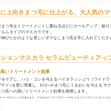
に上向きまつ毛に仕上がる、大人気のマ
だまつ毛をトリートメントし重ねるほどにカールアップ、超ロ
ィルムタイプのマスカラです。
が伸びたかのような美しいダマなしまつ毛を手に入れてくださ
ションマスカラ セラムビューティアッ
の高いトリートメント効果
ジをケアし、ハリ・コシを与えるバイタラッシュ*1（ワイド
プチド
を更に増量し、EGF
やまつ毛にうるおいを与える サ
*2
*3
まつ毛への高いトリートメント効果を発揮します。
ドー1 *2アカツメクサ花エキス、アセチルテトラペプチドー3 *3ヒトオリゴペプチドー1 *4 スイ
プ