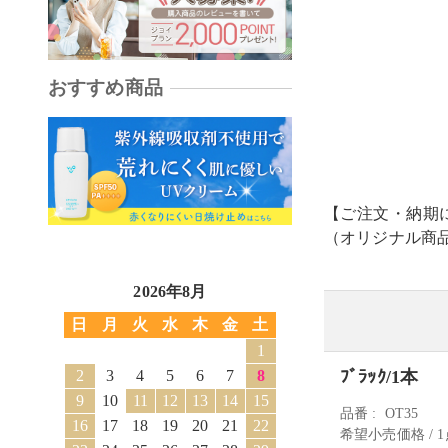
おすすめ商品
【ご注文・納期
（オリジナル商
2026年8月
日
月
火
水
木
金
土
1
2
3
4
5
6
7
8
ﾌﾞﾗｯｸ/1本
9
10
11
12
13
14
15
品番
OT35
16
17
18
19
20
21
22
希望小売価格 / 