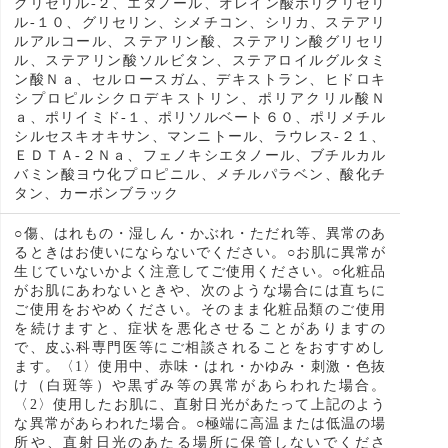
グリセリル-２、エタノール、オレイン酸ポリグリセリ
ル-１０、グリセリン、シメチコン、シリカ、ステアリ
ルアルコール、ステアリン酸、ステアリン酸グリセリ
ル、ステアリン酸ソルビタン、ステアロイルグルタミ
ン酸Ｎａ、セルロースガム、デキストラン、ヒドロキ
シプロピルシクロデキストリン、ポリアクリル酸Ｎ
ａ、ポリイミド-１、ポリソルベート６０、ポリメチル
シルセスキオキサン、マンニトール、ラウレス-２１、
ＥＤＴＡ-２Ｎａ、フェノキシエタノール、ブチルカル
バミン酸ヨウ化プロピニル、メチルパラベン、酸化チ
タン、カーボンブラック
○傷、はれもの・湿しん・かぶれ・ただれ等、異常のあ
るときはお使いにならないでください。○お肌に異常が
生じていないかよく注意してご使用ください。○化粧品
がお肌にあわないときや、次のような場合には直ちに
ご使用をおやめください。そのまま化粧品類のご使用
を続けますと、症状を悪化させることがありますの
で、皮ふ科専門医等にご相談されることをおすすめし
ます。〈1〉使用中、赤味・はれ・かゆみ・刺激・色抜
け（白斑等）や黒ずみ等の異常があらわれた場合。
〈2〉使用したお肌に、直射日光があたって上記のよう
な異常があらわれた場合。○極端に高温または低温の場
所や、直射日光のあたる場所に保管しないでくださ