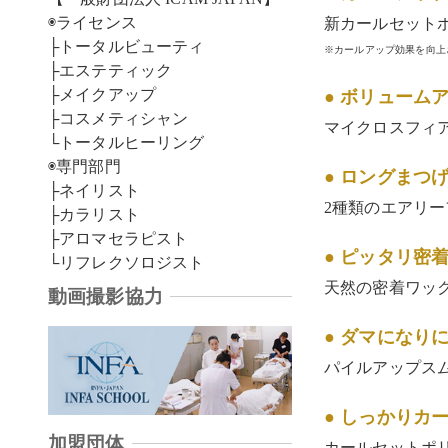
◉ライセンス
新カールセット
├トータルビューティ
※カールアップ効果を向上
├エステティック
├メイクアップ
● ボリューム
├コスメティシャン
マイクロスフィ
└トータルヒーリング
◉専門部門
● ロングまつ
├ネイリスト
2種類のエアリ
├カラリスト
├アロマセラピスト
● ピッタリ密
└リフレクソロジスト
天然の密着ワッ
動画撮影協力
● ダマになり
パイルアップス
● しっかりカ
加盟団体
カールセットポ