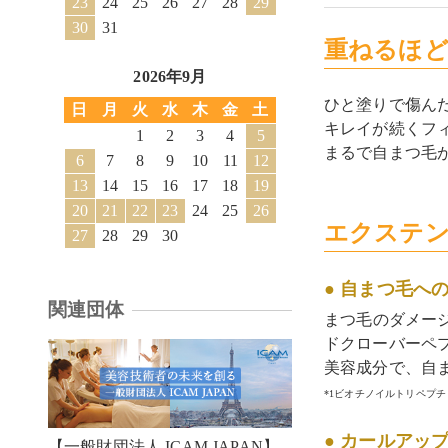
23
24
25
26
27
28
29
30
31
重ねるほど
2026年9月
ひと塗りで傷ん
日
月
火
水
木
金
土
キレイが続くフ
1
2
3
4
5
まるで自まつ毛
6
7
8
9
10
11
12
13
14
15
16
17
18
19
20
21
22
23
24
25
26
エクステン
27
28
29
30
● 自まつ毛へ
関連団体
まつ毛のダメー
ドクローバーペ
美容成分で、自
*1ビオチノイルトリペプチ
● カールアッ
【一般財団法人 ICAM JAPAN】