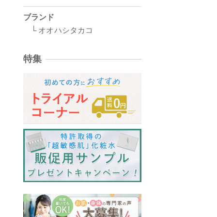
ブランド
└ オオハシタカコ
特集