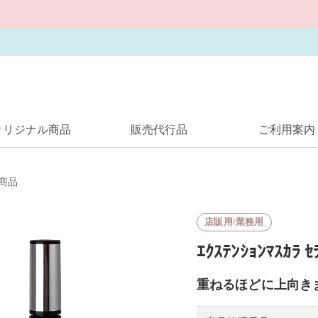
オリジナル商品
販売代行品
ご利用案内
商品
店販用/業務用
ｴｸｽﾃﾝｼｮﾝﾏｽｶﾗ ｾ
重ねるほどに上向き