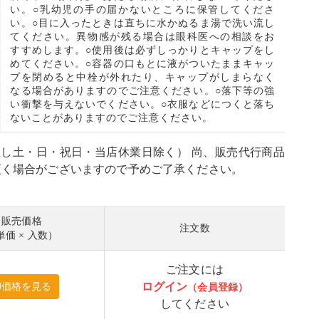
い。○乳幼児の手の届かないところに保管してくださ
い。○目に入ったときは直ちに水かぬるま湯で洗い流し
てください。異物感が残る場合は眼科医への相談をお
すすめします。○使用後は必ずしっかりとキャップをし
めてください。○容器の口もとに液がついたままキャッ
プを閉めると中栓が外れたり、キャップがしまらなく
なる場合がありますのでご注意ください。○落下等の強
い衝撃を与えないでください。○衣服などにつくと落ち
ないことがありますのでご注意ください。
但し土・日・祝日・当店休業日除く） 尚、販売代行商品
頂く場合がございますので予めご了承ください。
販売価格
注文数
単価 × 入数）
ご注文には
ログイン
してください