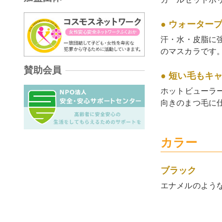
● ウォーター
汗・水・皮脂に
のマスカラです
賛助会員
● 短い毛もキ
ホットビューラ
向きのまつ毛に
カラー
ブラック
エナメルのよう